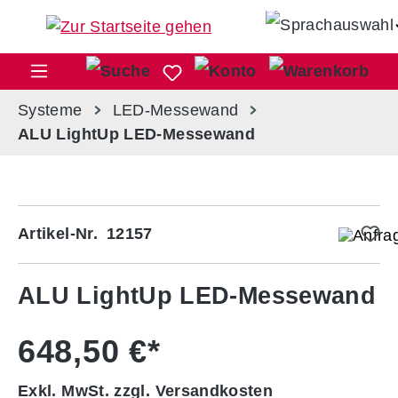
Zum Hauptinhalt springen
War
Systeme
LED-Messewand
ALU LightUp LED-Messewand
Bildergalerie überspringen
Artikel-Nr.
12157
ALU LightUp LED-Messewand
648,50 €*
Exkl. MwSt. zzgl. Versandkosten