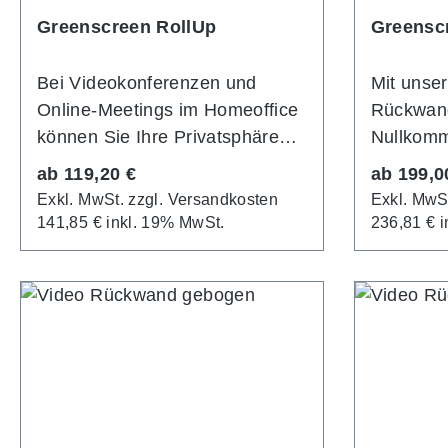
Greenscreen RollUp
Greensc
Bei Videokonferenzen und
Mit unse
Online-Meetings im Homeoffice
Rückwand
können Sie Ihre Privatsphäre
Nullkomm
mit einer sekundenschnell
Hintergru
Regulärer Preis:
Regulärer
ab
119,20 €
ab
199,0
aufgebauten RollUp-Rückwand
Meetings
Exkl. MwSt. zzgl. Versandkosten
Exkl. MwS
schützen. So kann keiner Ihrer
Rückwand
141,85 € inkl. 19% MwSt.
236,81 € 
Konferenz-Partner Einblick
einfach 
nehmen, was bei Ihnen im
Rahmenge
Hintergrund passiert. Wir bieten
von 150 
verschiedene RollUp Systeme
Verfügung
in unterschiedlichen Breiten und
Rahmen w
Höhen. Besonders praktisch ist
Greenscr
unser RollUp PRO mit einer
aufgezoge
etwas breiteren Systemkassette
dafür eig