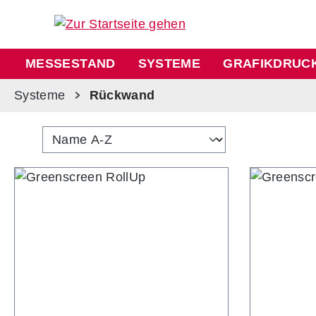
m Hauptinhalt springen
Zur Suche springen
Zur Hauptnavigation springen
MESSESTAND
SYSTEME
GRAFIKDRUC
Systeme
Rückwand