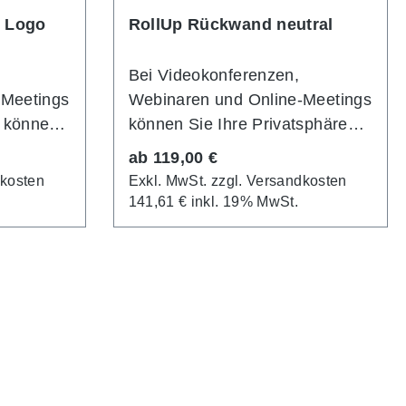
t Logo
RollUp Rückwand neutral
Bei Videokonferenzen,
-Meetings
Webinaren und Online-Meetings
 können
können Sie Ihre Privatsphäre
it einer
mit einer sekundenschnell
Regulärer Preis:
ab
119,00 €
ebauten
aufgebauten RollUp-Rückwand
dkosten
Exkl. MwSt. zzgl. Versandkosten
tzen. So
schützen. So kann keiner Ihrer
141,61 € inkl. 19% MwSt.
 der
Online-Gesprächspartner
n, was
Einblick nehmen, was sich bei
ergrund
Ihnen im Hintergrund "abspielt".
die
Nutzen Sie die Möglichkeit,
RollUps in verschiedenen
 und
Breiten und Höhen hinter Ihrem
ptop zu
Laptop zu positionieren und so
inen
einen optisch abgeschlossenen