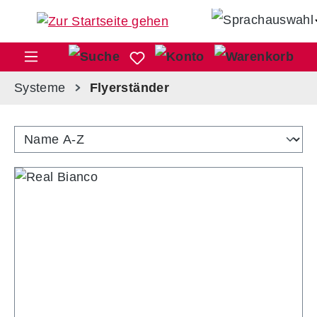
Zum Hauptinhalt springen
War
Systeme
Flyerständer