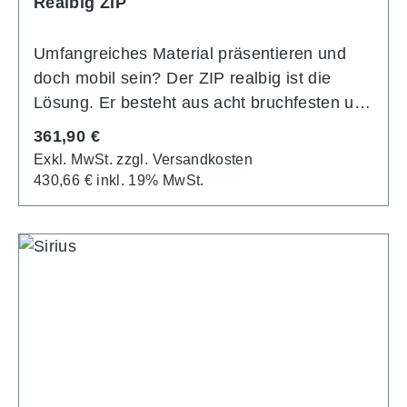
Realbig ZIP
Umfangreiches Material präsentieren und
doch mobil sein? Der ZIP realbig ist die
Lösung. Er besteht aus acht bruchfesten und
UV-beständigen Spritzgusstaschen aus
Regulärer Preis:
361,90 €
Polycarbonat für DIN A4 und lässt sich durch
Exkl. MwSt. zzgl. Versandkosten
eine patentierte Technik auf ein
430,66 € inkl. 19% MwSt.
transportfähiges Maß zusammen falten. Eine
große Basis gibt sicheren Stand. Durch
stufenförmige Staffelung und ergonomisch
geformte Seitenstreben ist die Entnahme
aus jeder der acht DIN-A4-Prospekttaschen
ganz bequem.