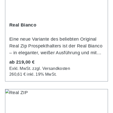
Real Bianco
Eine neue Variante des beliebten Original
Real Zip Prospekthalters ist der Real Bianco
– in eleganter, weißer Ausführung und mit
praktischen Extras: Wahlweise mit drei oder
Regulärer Preis:
ab
219,00 €
vier DIN A4 Polycarbonat Spritzgusstaschen
Exkl. MwSt. zzgl. Versandkosten
mit Einzelblattkippschutz entfalten sich im
260,61 € inkl. 19% MwSt.
Handumdrehen zum standfesten Display. Mit
zip Divider machen sie aus einem A4 zwei
A6 Fächer. Stufenförmige Staffelung und
ergonomisch geformte Seitenstreben aus
mattweisser Pulverlackbeschichtung