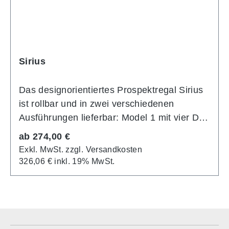
Sirius
Das designorientiertes Prospektregal Sirius
ist rollbar und in zwei verschiedenen
Ausführungen lieferbar: Model 1 mit vier DIN
A4 Ablagen oder Model 2 mit 12 DIN A4
Regulärer Preis:
ab
274,00 €
Ablagen. Die Anlageflächen bestehen aus
Exkl. MwSt. zzgl. Versandkosten
hochwertigem Lochblech. Serienmäßig mit
326,06 € inkl. 19% MwSt.
Abschlussblende/Beschriftungsfläche.
Fahrbar auf vier Zwillingslenkrollen. Vorteil:
Rollbares Prospektregal Material:
Aluminium Maße (4 x DIN A4): 42 cm x 34
cm x 155 cm Maße (12 x DIN A4): 78 cm x