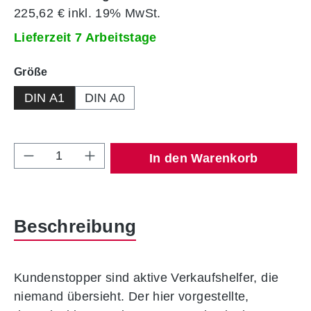
225,62 € inkl. 19% MwSt.
Lieferzeit 7 Arbeitstage
auswählen
Größe
DIN A1
DIN A0
Produkt Anzahl: Gib den gewünschten Wert 
In den Warenkorb
Beschreibung
Kundenstopper sind aktive Verkaufshelfer, die
niemand übersieht. Der hier vorgestellte,