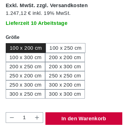
Exkl. MwSt. zzgl. Versandkosten
1.247,12 € inkl. 19% MwSt.
Lieferzeit 10 Arbeitstage
auswählen
Größe
100 x 200 cm
100 x 250 cm
100 x 300 cm
200 x 200 cm
200 x 250 cm
200 x 300 cm
250 x 200 cm
250 x 250 cm
250 x 300 cm
300 x 200 cm
300 x 250 cm
300 x 300 cm
Produkt Anzahl: Gib den gewünschten Wert 
In den Warenkorb