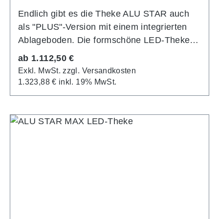
Endlich gibt es die Theke ALU STAR auch
als "PLUS"-Version mit einem integrierten
Ablageboden. Die formschöne LED-Theke
besitzt eine komfortable Bautiefe von 48 cm
Regulärer Preis:
ab
1.112,50 €
und besteht aus einem Aluminiumrahmen-
Exkl. MwSt. zzgl. Versandkosten
System. Die mit hochwertigen OSRAM LEDs
1.323,88 € inkl. 19% MwSt.
hinterleutete Frontfläche der LED-Theke
besitzt eine Größe von 100x100 cm. Um den
Ablageboden zu fixieren, werden zusätzliche
Aluminiumprofile im 90-Grad-Winkel
angebaut, die ebenso mit einer Grafik
bespannt werden. Zwischen diese beiden
Seitenteile wird ein Ablageboden aufgelegt.
Die Thekenplatte sowie der Ablageboden
sind schwarz. Die Rückseite unserer ALU
STAR PLUS Theke kann optional mit einem