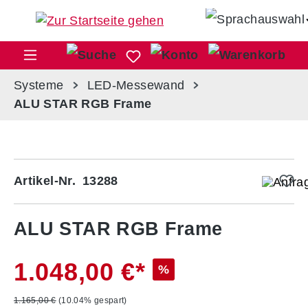
Zum Hauptinhalt springen
War
Systeme
LED-Messewand
ALU STAR RGB Frame
Bildergalerie überspringen
Artikel-Nr.
13288
ALU STAR RGB Frame
1.048,00 €*
%
1.165,00 €
(10.04% gespart)