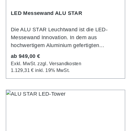
LED Messewand ALU STAR
Die ALU STAR Leuchtwand ist die LED-
Messewand Innovation. In dem aus
hochwertigem Aluminium gefertigten
Systemprofil befinden sich vormontierte
Regulärer Preis:
ab
949,00 €
Power-LEDs. Diese Aluminiumprofile lassen
Exkl. MwSt. zzgl. Versandkosten
sich einfach zu einem variablen
1.129,31 € inkl. 19% MwSt.
Leuchtwandsystem zusammenstecken,
sodass ein großflächiger, beeindruckend
leuchtender Messestand entsteht. Dank der
praktischen Stecktechnik geht das
minutenschnell! Die individuelle
Grafikbespielung wird anschließend in die
umlaufende Systemnut der Aluminimprofile