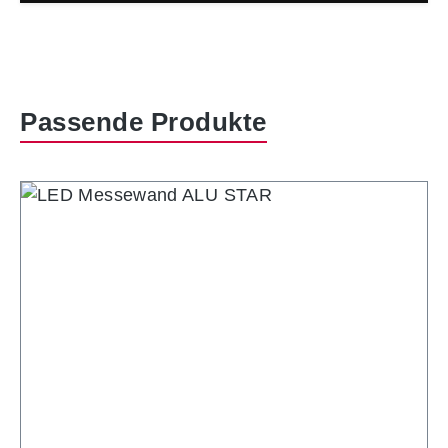
Produktgalerie überspringen
Passende Produkte