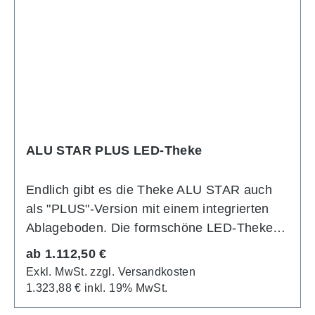
Leuchtwänden ALU STAR kombiniert
werden. Informationen zu dieser
Leuchtwand finden Sie unter
https://www.martincolor.de/buerogestaltung/r
aumteiler/alu-star.html
ALU STAR PLUS LED-Theke
Endlich gibt es die Theke ALU STAR auch
als "PLUS"-Version mit einem integrierten
Ablageboden. Die formschöne LED-Theke
besitzt eine komfortable Bautiefe von 48 cm
Regulärer Preis:
ab
1.112,50 €
und besteht aus einem Aluminiumrahmen-
Exkl. MwSt. zzgl. Versandkosten
System. Die mit hochwertigen OSRAM LEDs
1.323,88 € inkl. 19% MwSt.
hinterleutete Frontfläche der LED-Theke