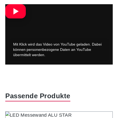
Produktgalerie überspringen
Passende Produkte