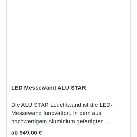
LED Messewand ALU STAR
Die ALU STAR Leuchtwand ist die LED-
Messewand Innovation. In dem aus
hochwertigem Aluminium gefertigten
Systemprofil befinden sich vormontierte
Regulärer Preis:
ab
949,00 €