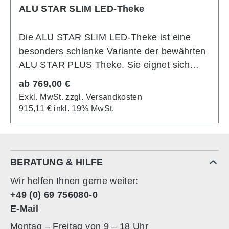
MAX auch mit einem Akku versehen werden.
ALU STAR SLIM LED-Theke
So ist die Leuchttheke nicht auf eine
Steckdose angewiesen und kann bei Bedarf
Die ALU STAR SLIM LED-Theke ist eine
mittig auf dem Messestand platziert werden.
besonders schlanke Variante der bewährten
ALU STAR PLUS Theke. Sie eignet sich
hervorragend für kleinere
Regulärer Preis:
ab
769,00 €
Ausstellungsflächen oder als leuchtender
Exkl. MwSt. zzgl. Versandkosten
Stehtisch bei Promotionaktionen. Durch ihr
915,11 € inkl. 19% MwSt.
modulares Design lässt sie sich problemlos
mit anderen Modellen aus der ALU STAR
Produktreihe kombinieren. Diese kompakte
Leuchttheke ist speziell für den mobilen
BERATUNG & HILFE
Einsatz auf Messen oder Events konzipiert.
Wir helfen Ihnen gerne weiter:
Trotz ihrer handlichen Größe überzeugt sie
+49 (0) 69 756080-0
mit einer gleichmäßigen, hellen Beleuchtung
E-Mail
auf Front- und Seitenflächen – ermöglicht
Montag – Freitag von 9 – 18 Uhr