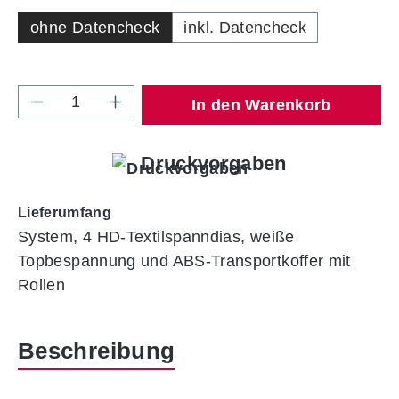
ohne Datencheck
inkl. Datencheck
Produkt Anzahl: Gib den gewünschten Wert 
In den Warenkorb
Druckvorgaben
Lieferumfang
System, 4 HD-Textilspanndias, weiße
Topbespannung und ABS-Transportkoffer mit
Rollen
Beschreibung